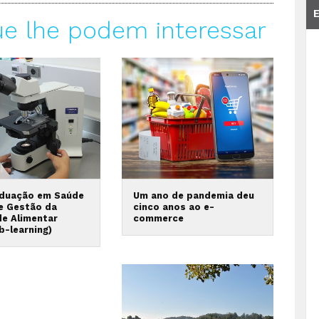
ue lhe podem interessar
duação em Saúde
Um ano de pandemia deu
 e Gestão da
cinco anos ao e-
de Alimentar
commerce
b-learning)