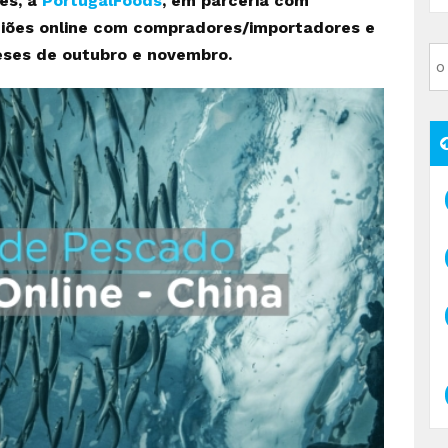
ês, a
PortugalFoods
, em parceria com
uniões online com compradores/importadores e
meses de outubro e novembro.