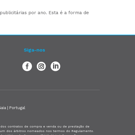
ublicitárias por ano. Esta é a forma de
Siga-nos
aia | Portugal
es dos contratos de compra e venda ou de prestação de
or um dos árbitros nomeados nos termos do Regulamento.