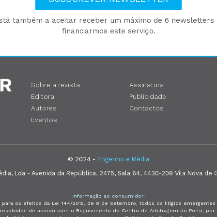
está também a aceitar receber um máximo de 6 newsletters p
financiarmos este serviço.
Sobre a revista
Assinatura
Editora
Publicidade
Autores
Contactos
Eventos
© 2024 -
Engenho e Média
ia, Lda - Avenida da República, 2475, Sala 64, 4430-208 Vila Nova de G
Informação ao consumidor:
 para os efeitos da Lei 144/2015, de 8 de Setembro, todos os litígios emergent
e resolvidos de acordo com o Regulamento do Centro de Arbitragem do Porto, p