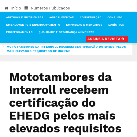
Início
Números Publicados
ADITIVOS E NUTRIENTES
AGROALIMENTAR
CONSERVAÇÃO
CONSUMO
EMBALAMENTO E ENGARRAFAMENTO
EMPRESAS E MERCADOS
LOGÍSTICA
PROCESSAMENTO
QUALIDADE E SEGURANÇA ALIMENTAR
ASSINE A REVISTA
INÍCIO
NOTÍCIAS
PRODUÇÃO
MOTOTAMBORES DA INTERROLL RECEBEM CERTIFICAÇÃO DO EHEDG PELOS
MAIS ELEVADOS REQUISITOS DE HIGIENE
Mototambores da
Interroll recebem
certificação do
EHEDG pelos mais
elevados requisitos