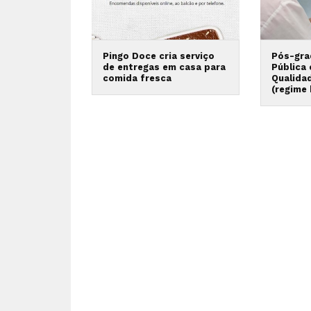
Pingo Doce cria serviço
Pós-gra
de entregas em casa para
Pública
comida fresca
Qualida
(regime 