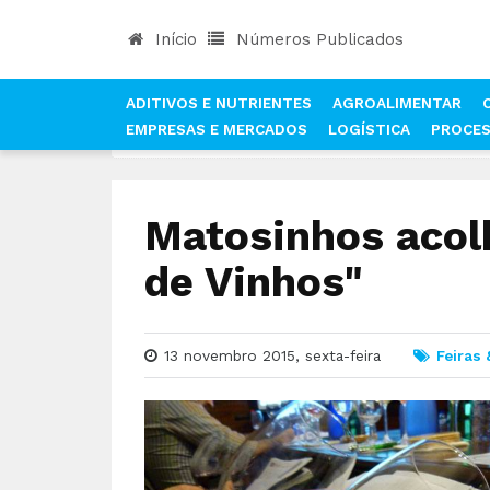
Início
Números Publicados
ADITIVOS E NUTRIENTES
AGROALIMENTAR
EMPRESAS E MERCADOS
LOGÍSTICA
PROCE
INÍCIO
NOTÍCIAS
FEIRAS & EVENTOS
MATOS
Matosinhos acol
de Vinhos"
13 novembro 2015, sexta-feira
Feiras