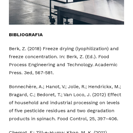
BIBLIOGRAFIA
Berk, Z. (2018) Freeze drying (lyophilization) and
freeze concentration. In: Berk, Z. (Ed.). Food
Process Engineering and Technology. Academic
Press. 3ed, 567-581.
Bonnechère, A.; Hanot, V.; Jolie, R.; Hendrickx, M.;
Bragard, C.; Bedoret, T.; Van Loco, J. (2012) Effect
of household and industrial processing on levels
of five pesticide residues and two degradation
products in spinach. Food Control, 25, 397–406.
Chemat, F.; Zill-e-Huma; Khan, M. K. (2011)