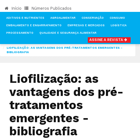
Início
Números Publicados
ADITIVOS E NUTRIENTES
AGROALIMENTAR
CONSERVAÇÃO
CONSUMO
EMBALAMENTO E ENGARRAFAMENTO
EMPRESAS E MERCADOS
LOGÍSTICA
PROCESSAMENTO
QUALIDADE E SEGURANÇA ALIMENTAR
ASSINE A REVISTA
INÍCIO
NOTÍCIAS
CONSERVAÇÃO
LIOFILIZAÇÃO: AS VANTAGENS DOS PRÉ-TRATAMENTOS EMERGENTES -
BIBLIOGRAFIA
Liofilização: as
vantagens dos pré-
tratamentos
emergentes -
bibliografia