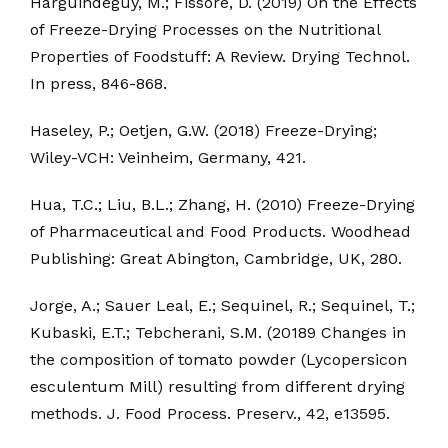
Harguindeguy, M.; Fissore, D. (2019) On the Effects
of Freeze-Drying Processes on the Nutritional
Properties of Foodstuff: A Review. Drying Technol.
In press, 846-868.
Haseley, P.; Oetjen, G.W. (2018) Freeze-Drying;
Wiley-VCH: Veinheim, Germany, 421.
Hua, T.C.; Liu, B.L.; Zhang, H. (2010) Freeze-Drying
of Pharmaceutical and Food Products. Woodhead
Publishing: Great Abington, Cambridge, UK, 280.
Jorge, A.; Sauer Leal, E.; Sequinel, R.; Sequinel, T.;
Kubaski, E.T.; Tebcherani, S.M. (20189 Changes in
the composition of tomato powder (Lycopersicon
esculentum Mill) resulting from different drying
methods. J. Food Process. Preserv., 42, e13595.