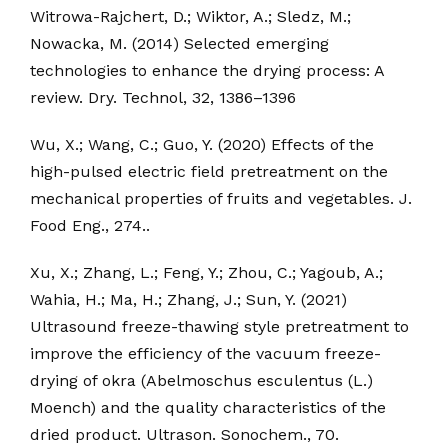
Witrowa-Rajchert, D.; Wiktor, A.; Sledz, M.;
Nowacka, M. (2014) Selected emerging
technologies to enhance the drying process: A
review. Dry. Technol, 32, 1386–1396
Wu, X.; Wang, C.; Guo, Y. (2020) Effects of the
high-pulsed electric field pretreatment on the
mechanical properties of fruits and vegetables. J.
Food Eng., 274..
Xu, X.; Zhang, L.; Feng, Y.; Zhou, C.; Yagoub, A.;
Wahia, H.; Ma, H.; Zhang, J.; Sun, Y. (2021)
Ultrasound freeze-thawing style pretreatment to
improve the efficiency of the vacuum freeze-
drying of okra (Abelmoschus esculentus (L.)
Moench) and the quality characteristics of the
dried product. Ultrason. Sonochem., 70.