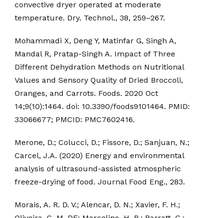
convective dryer operated at moderate
temperature. Dry. Technol., 38, 259–267.
Mohammadi X, Deng Y, Matinfar G, Singh A,
Mandal R, Pratap-Singh A. Impact of Three
Different Dehydration Methods on Nutritional
Values and Sensory Quality of Dried Broccoli,
Oranges, and Carrots. Foods. 2020 Oct
14;9(10):1464. doi: 10.3390/foods9101464. PMID:
33066677; PMCID: PMC7602416.
Merone, D.; Colucci, D.; Fissore, D.; Sanjuan, N.;
Carcel, J.A. (2020) Energy and environmental
analysis of ultrasound-assisted atmospheric
freeze-drying of food. Journal Food Eng., 283.
Morais, A. R. D. V.; Alencar, D. N.; Xavier, F. H.;
Oliveira, C. M. DE; Marcelino, H. R.; Barratt, G.;