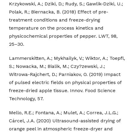
Krzykowski, A.; Dziki, D.; Rudy, S.; Gawlik-Dziki, U.;
Polak, R.; Biernacka, B. (2018) Effect of pre-
treatment conditions and freeze-drying
temperature on the process kinetics and
physicochemical properties of pepper. LWT, 98,
25–30.
Lammerskitten, A.; Mykhailyk, V.; Wiktor, A.; Toepfl,
S.; Nowacka, M.; Bialik, M.; Czy?zewski, J.;
Witrowa-Rajchert, D.; Parniakov, O. (2019) Impact
of pulsed electric fields on physical properties of
freeze-dried apple tissue. Innov. Food Science
Technology, 57.
Mello, R.E.; Fontana, A.; Mulet, A.; Correa, J.L.G.;
Cárcel, J.A. (2020) Ultrasound-assisted drying of
orange peel in atmospheric freeze-dryer and