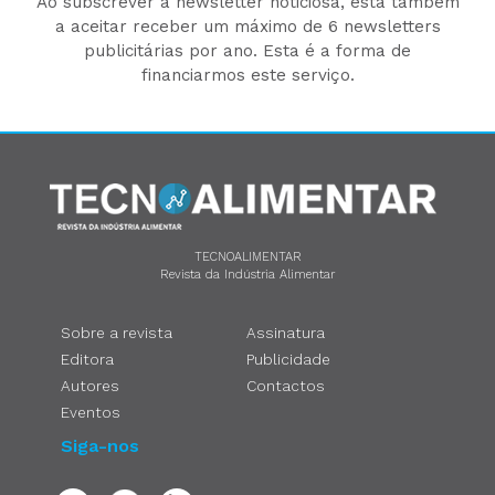
Ao subscrever a newsletter noticiosa, está também
a aceitar receber um máximo de 6 newsletters
publicitárias por ano. Esta é a forma de
financiarmos este serviço.
TECNOALIMENTAR
Revista da Indústria Alimentar
Sobre a revista
Assinatura
Editora
Publicidade
Autores
Contactos
Eventos
Siga-nos