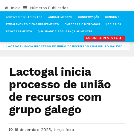
Início
Números Publicados
ADITIVOS E NUTRIENTES
AGROALIMENTAR
CONSERVAÇÃO
CONSUMO
EMBALAMENTO E ENGARRAFAMENTO
EMPRESAS E MERCADOS
LOGÍSTICA
PROCESSAMENTO
QUALIDADE E SEGURANÇA ALIMENTAR
ASSINE A REVISTA
INÍCIO
NOTÍCIAS
EMPRESAS E MERCADOS
LACTOGAL INICIA PROCESSO DE UNIÃO DE RECURSOS COM GRUPO GALEGO
Lactogal inicia
processo de união
de recursos com
grupo galego
16 dezembro 2025, terça-feira