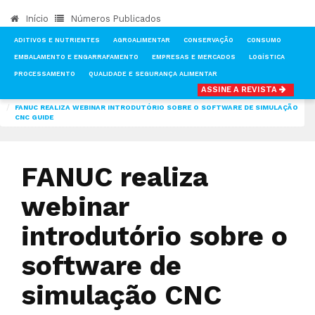
Início
Números Publicados
ADITIVOS E NUTRIENTES
AGROALIMENTAR
CONSERVAÇÃO
CONSUMO
EMBALAMENTO E ENGARRAFAMENTO
EMPRESAS E MERCADOS
LOGÍSTICA
PROCESSAMENTO
QUALIDADE E SEGURANÇA ALIMENTAR
ASSINE A REVISTA
INÍCIO
NOTÍCIAS
TECNOLOGIA & INVESTIGAÇÃO
FANUC REALIZA WEBINAR INTRODUTÓRIO SOBRE O SOFTWARE DE SIMULAÇÃO
CNC GUIDE
FANUC realiza
webinar
introdutório sobre o
software de
simulação CNC