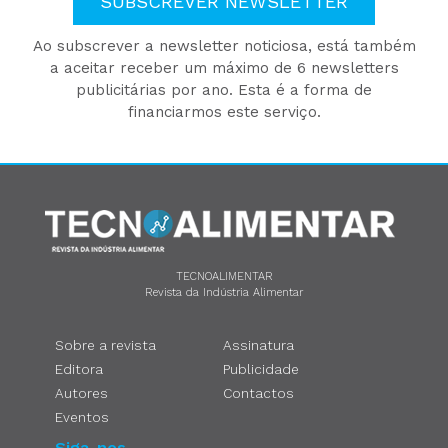
SUBSCREVER NEWSLETTER
Ao subscrever a newsletter noticiosa, está também
a aceitar receber um máximo de 6 newsletters
publicitárias por ano. Esta é a forma de
financiarmos este serviço.
TECNOALIMENTAR
Revista da Indústria Alimentar
Sobre a revista
Assinatura
Editora
Publicidade
Autores
Contactos
Eventos
Siga-nos