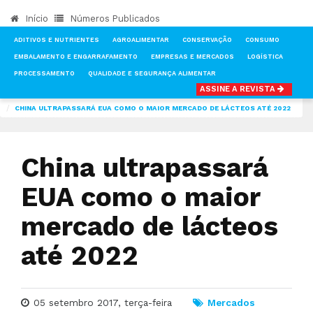
Início
Números Publicados
ADITIVOS E NUTRIENTES
AGROALIMENTAR
CONSERVAÇÃO
CONSUMO
EMBALAMENTO E ENGARRAFAMENTO
EMPRESAS E MERCADOS
LOGÍSTICA
PROCESSAMENTO
QUALIDADE E SEGURANÇA ALIMENTAR
ASSINE A REVISTA
INÍCIO
NOTÍCIAS
MERCADOS
CHINA ULTRAPASSARÁ EUA COMO O MAIOR MERCADO DE LÁCTEOS ATÉ 2022
China ultrapassará
EUA como o maior
mercado de lácteos
até 2022
05 setembro 2017, terça-feira
Mercados