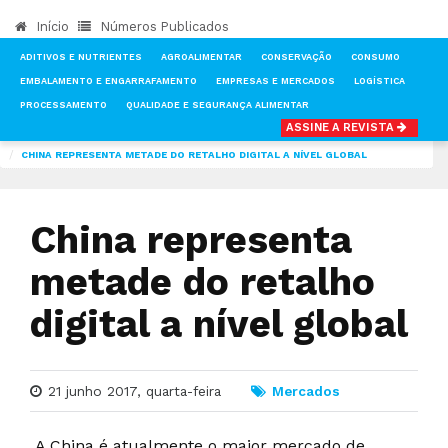
Início
Números Publicados
ADITIVOS E NUTRIENTES
AGROALIMENTAR
CONSERVAÇÃO
CONSUMO
EMBALAMENTO E ENGARRAFAMENTO
EMPRESAS E MERCADOS
LOGÍSTICA
PROCESSAMENTO
QUALIDADE E SEGURANÇA ALIMENTAR
ASSINE A REVISTA
INÍCIO
NOTÍCIAS
MERCADOS
CHINA REPRESENTA METADE DO RETALHO DIGITAL A NÍVEL GLOBAL
China representa
metade do retalho
digital a nível global
21 junho 2017, quarta-feira
Mercados
A China é atualmente o maior mercado de