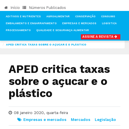
Início
Números Publicados
ADITIVOS E NUTRIENTES
AGROALIMENTAR
CONSERVAÇÃO
CONSUMO
EMBALAMENTO E ENGARRAFAMENTO
EMPRESAS E MERCADOS
LOGÍSTICA
PROCESSAMENTO
QUALIDADE E SEGURANÇA ALIMENTAR
ASSINE A REVISTA
INÍCIO
NOTÍCIAS
EMPRESAS E MERCADOS
APED CRITICA TAXAS SOBRE O AÇUCAR E O PLÁSTICO
APED critica taxas
sobre o açucar e o
plástico
08 janeiro 2020, quarta-feira
Empresas e mercados
Mercados
Legislação