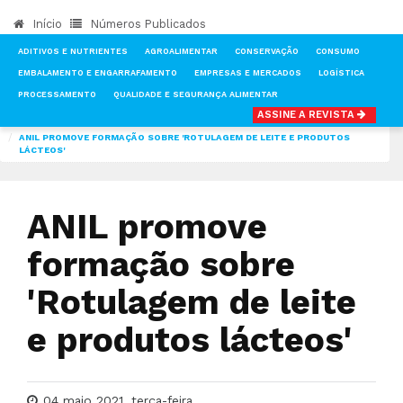
Início
Números Publicados
ADITIVOS E NUTRIENTES
AGROALIMENTAR
CONSERVAÇÃO
CONSUMO
EMBALAMENTO E ENGARRAFAMENTO
EMPRESAS E MERCADOS
LOGÍSTICA
PROCESSAMENTO
QUALIDADE E SEGURANÇA ALIMENTAR
ASSINE A REVISTA
INÍCIO
NOTÍCIAS
LOGÍSTICA
ANIL PROMOVE FORMAÇÃO SOBRE 'ROTULAGEM DE LEITE E PRODUTOS
LÁCTEOS'
ANIL promove
formação sobre
'Rotulagem de leite
e produtos lácteos'
04 maio 2021, terça-feira