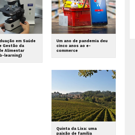
duação em Saúde
Um ano de pandemia deu
 e Gestão da
cinco anos ao e-
de Alimentar
commerce
b-learning)
Quinta da Lixa: uma
paixão de família