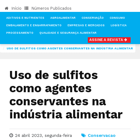
Início
Números Publicados
ADITIVOS E NUTRIENTES
AGROALIMENTAR
CONSERVAÇÃO
CONSUMO
EMBALAMENTO E ENGARRAFAMENTO
EMPRESAS E MERCADOS
LOGÍSTICA
PROCESSAMENTO
QUALIDADE E SEGURANÇA ALIMENTAR
ASSINE A REVISTA
INÍCIO
NOTÍCIAS
CONSERVAÇÃO
USO DE SULFITOS COMO AGENTES CONSERVANTES NA INDÚSTRIA ALIMENTAR
Uso de sulfitos
como agentes
conservantes na
indústria alimentar
24 abril 2023, segunda-feira
Conservacao