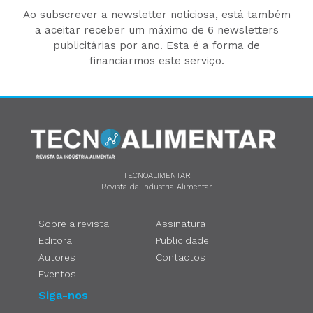
Ao subscrever a newsletter noticiosa, está também
a aceitar receber um máximo de 6 newsletters
publicitárias por ano. Esta é a forma de
financiarmos este serviço.
TECNOALIMENTAR
Revista da Indústria Alimentar
Sobre a revista
Assinatura
Editora
Publicidade
Autores
Contactos
Eventos
Siga-nos