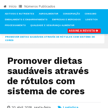
Início
Números Publicados
ADITIVOS E NUTRIENTES
AGROALIMENTAR
CONSERVAÇÃO
CONSUMO
EMBALAMENTO E ENGARRAFAMENTO
EMPRESAS E MERCADOS
LOGÍSTICA
PROCESSAMENTO
QUALIDADE E SEGURANÇA ALIMENTAR
ASSINE A REVISTA
INÍCIO
NOTÍCIAS
LOGÍSTICA
PROMOVER DIETAS SAUDÁVEIS ATRAVÉS DE RÓTULOS COM SISTEMA DE
CORES
Promover dietas
saudáveis através
de rótulos com
sistema de cores
20 abril 2018, sexta-feira
Logística