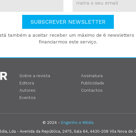
SUBSCREVER NEWSLETTER
está também a aceitar receber um máximo de 6 newsletters p
financiarmos este serviço.
Sobre a revista
Assinatura
Editora
Publicidade
Autores
Contactos
Eventos
© 2024 -
Engenho e Média
ia, Lda - Avenida da República, 2475, Sala 64, 4430-208 Vila Nova de G