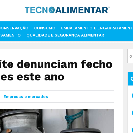
CONSERVAÇÃO
CONSUMO
EMBALAMENTO E ENGARRAFAMEN
SSAMENTO
QUALIDADE E SEGURANÇA ALIMENTAR
DE LEITE DENUNCIAM FECHO DE 160 EXPLORAÇÕES ESTE ANO
eite denunciam fecho
es este ano
Empresas e mercados