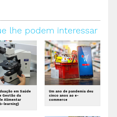
ue lhe podem interessar
duação em Saúde
Um ano de pandemia deu
 e Gestão da
cinco anos ao e-
de Alimentar
commerce
b-learning)