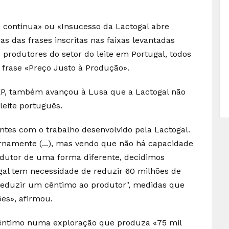
a continua» ou «Insucesso da Lactogal abre
as das frases inscritas nas faixas levantadas
 produtores do setor do leite em Portugal, todos
 frase «Preço Justo à Produção».
EP, também avançou à Lusa que a Lactogal não
leite português.
es com o trabalho desenvolvido pela Lactogal.
rnamente (...), mas vendo que não há capacidade
dutor de uma forma diferente, decidimos
gal tem necessidade de reduzir 60 milhões de
, reduzir um cêntimo ao produtor", medidas que
es», afirmou.
cêntimo numa exploração que produza «75 mil