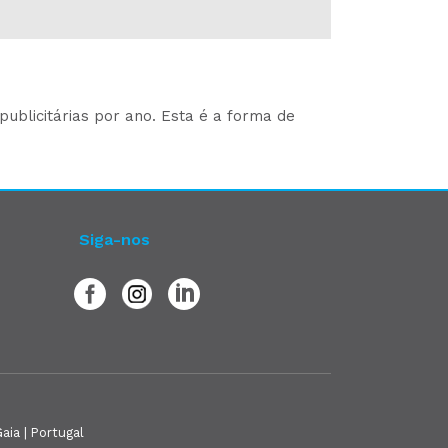
ublicitárias por ano. Esta é a forma de
Siga-nos
aia | Portugal