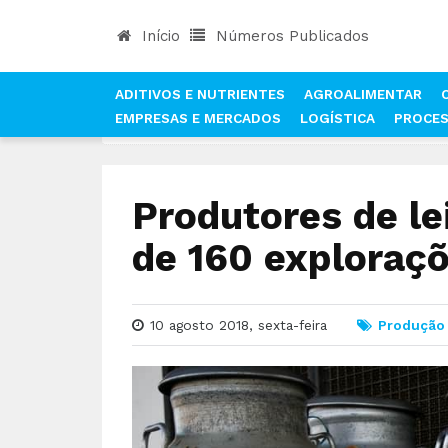
Início
Números Publicados
ADITIVOS E NUTRIENTES
AGROALIMENTAR
EMPRESAS E MERCADOS
LOGÍSTICA
PROCE
INÍCIO
NOTÍCIAS
PRODUÇÃO
PRODUTORES 
Produtores de l
de 160 exploraçõ
10 agosto 2018, sexta-feira
Produção