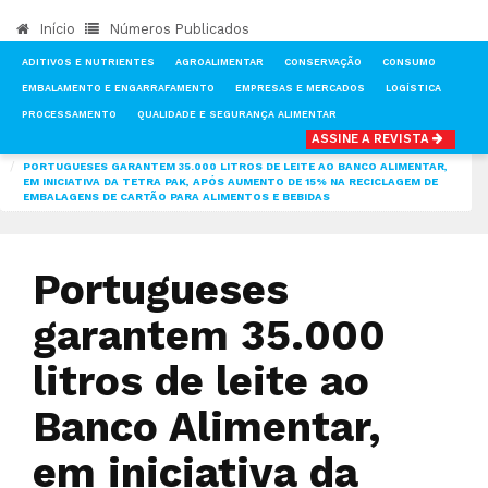
Início
Números Publicados
ADITIVOS E NUTRIENTES
AGROALIMENTAR
CONSERVAÇÃO
CONSUMO
EMBALAMENTO E ENGARRAFAMENTO
EMPRESAS E MERCADOS
LOGÍSTICA
PROCESSAMENTO
QUALIDADE E SEGURANÇA ALIMENTAR
ASSINE A REVISTA
INÍCIO
NOTÍCIAS
CONSUMO
PORTUGUESES GARANTEM 35.000 LITROS DE LEITE AO BANCO ALIMENTAR,
EM INICIATIVA DA TETRA PAK, APÓS AUMENTO DE 15% NA RECICLAGEM DE
EMBALAGENS DE CARTÃO PARA ALIMENTOS E BEBIDAS
Portugueses
garantem 35.000
litros de leite ao
Banco Alimentar,
em iniciativa da