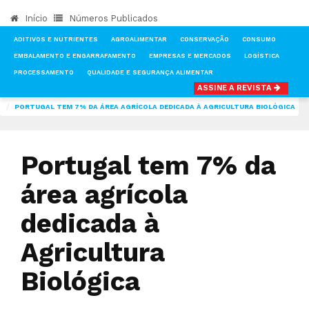
Início
Números Publicados
ADITIVOS E NUTRIENTES
AGROALIMENTAR
CONSERVAÇÃO
CONSUMO
EMBALAMENTO E ENGARRAFAMENTO
EMPRESAS E MERCADOS
LOGÍSTICA
PROCESSAMENTO
QUALIDADE E SEGURANÇA ALIMENTAR
ASSINE A REVISTA
INÍCIO
NOTÍCIAS
MERCADOS
PORTUGAL TEM 7% DA ÁREA AGRÍCOLA DEDICADA À AGRICULTURA BIOLÓGICA
Portugal tem 7% da
área agrícola
dedicada à
Agricultura
Biológica