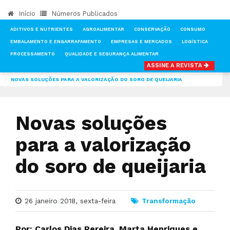
Início
Números Publicados
ADITIVOS E NUTRIENTES
AGROALIMENTAR
CONSERVAÇÃO
CONSUMO
EMBALAMENTO E ENGARRAFAMENTO
EMPRESAS E MERCADOS
LOGÍSTICA
PROCESSAMENTO
QUALIDADE E SEGURANÇA ALIMENTAR
ASSINE A REVISTA
INÍCIO
NOTÍCIAS
TRANSFORMAÇÃO
NOVAS SOLUÇÕES PARA A VALORIZAÇÃO DO SORO DE QUEIJARIA
Novas soluções
para a valorização
do soro de queijaria
26 janeiro 2018, sexta-feira
Transformação
Por: Carlos Dias Pereira, Marta Henriques e