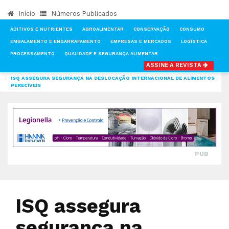
Início
Números Publicados
ADITIVOS E NUTRIENTES
AGROALIMENTAR
CONSERVAÇÃO
CONSUMO
EMBALAMENTO E ENGARRAFAMENTO
EMPRESAS E MERCADOS
LOGÍSTICA
PROCESSAMENTO
QUALIDADE E SEGURANÇA ALIMENTAR
ASSINE A REVISTA
INÍCIO
NOTÍCIAS
QUALIDADE E SEGURANÇA ALIMENTAR
ISQ ASSEGURA SEGURANÇA NA DESLOCAÇÃO INTERNACIONAL DE ALIMENTOS
PERECÍVEIS
PUB
ISQ assegura
segurança na