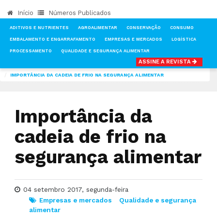
Início
Números Publicados
ADITIVOS E NUTRIENTES
AGROALIMENTAR
CONSERVAÇÃO
CONSUMO
EMBALAMENTO E ENGARRAFAMENTO
EMPRESAS E MERCADOS
LOGÍSTICA
PROCESSAMENTO
QUALIDADE E SEGURANÇA ALIMENTAR
ASSINE A REVISTA
INÍCIO
NOTÍCIAS
EMPRESAS E MERCADOS
IMPORTÂNCIA DA CADEIA DE FRIO NA SEGURANÇA ALIMENTAR
Importância da
cadeia de frio na
segurança alimentar
04 setembro 2017, segunda-feira
Empresas e mercados
Qualidade e segurança
alimentar