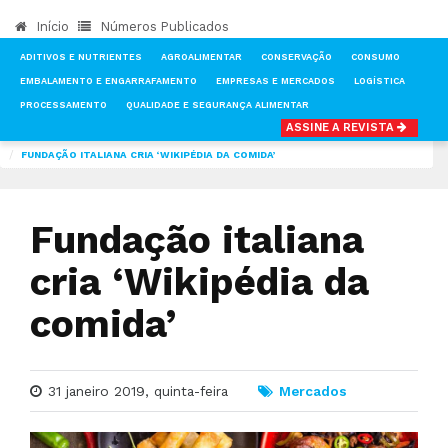
Início
Números Publicados
ADITIVOS E NUTRIENTES
AGROALIMENTAR
CONSERVAÇÃO
CONSUMO
EMBALAMENTO E ENGARRAFAMENTO
EMPRESAS E MERCADOS
LOGÍSTICA
PROCESSAMENTO
QUALIDADE E SEGURANÇA ALIMENTAR
ASSINE A REVISTA
INÍCIO
NOTÍCIAS
MERCADOS
FUNDAÇÃO ITALIANA CRIA ‘WIKIPÉDIA DA COMIDA’
Fundação italiana
cria ‘Wikipédia da
comida’
31 janeiro 2019, quinta-feira
Mercados