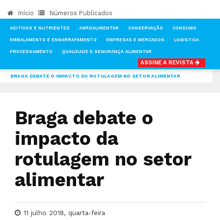
Início
Números Publicados
ADITIVOS E NUTRIENTES
AGROALIMENTAR
CONSERVAÇÃO
CONSUMO
EMBALAMENTO E ENGARRAFAMENTO
EMPRESAS E MERCADOS
LOGÍSTICA
PROCESSAMENTO
QUALIDADE E SEGURANÇA ALIMENTAR
ASSINE A REVISTA
INÍCIO
NOTÍCIAS
LOGÍSTICA
BRAGA DEBATE O IMPACTO DA ROTULAGEM NO SETOR ALIMENTAR
Braga debate o
impacto da
rotulagem no setor
alimentar
11 julho 2018, quarta-feira