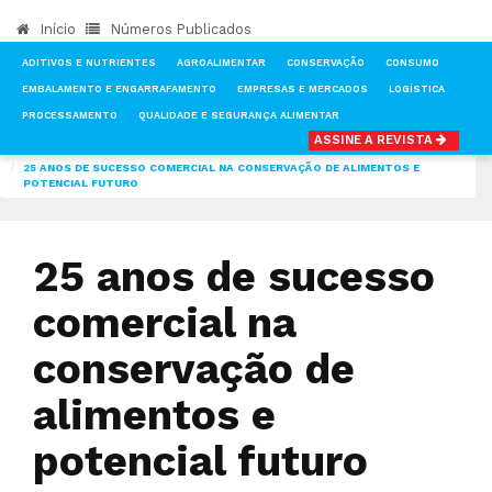
Início
Números Publicados
ADITIVOS E NUTRIENTES
AGROALIMENTAR
CONSERVAÇÃO
CONSUMO
EMBALAMENTO E ENGARRAFAMENTO
EMPRESAS E MERCADOS
LOGÍSTICA
PROCESSAMENTO
QUALIDADE E SEGURANÇA ALIMENTAR
ASSINE A REVISTA
INÍCIO
NOTÍCIAS
TECNOLOGIA & INVESTIGAÇÃO
25 ANOS DE SUCESSO COMERCIAL NA CONSERVAÇÃO DE ALIMENTOS E
POTENCIAL FUTURO
25 anos de sucesso
comercial na
conservação de
alimentos e
potencial futuro