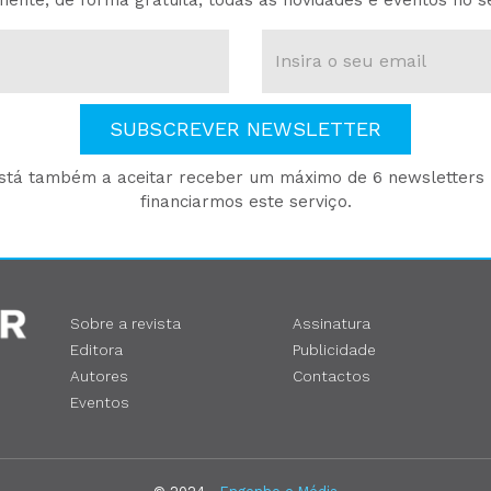
ente, de forma gratuita, todas as novidades e eventos no s
SUBSCREVER NEWSLETTER
está também a aceitar receber um máximo de 6 newsletters p
financiarmos este serviço.
Sobre a revista
Assinatura
Editora
Publicidade
Autores
Contactos
Eventos