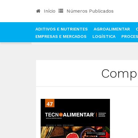
Início
Números Publicados
ADITIVOS E NUTRIENTES
AGROALIMENTAR
EMPRESAS E MERCADOS
LOGÍSTICA
PROCE
INÍCIO
COMPRAR REVISTA, NÚMERO INDIVIDUAL
Compr